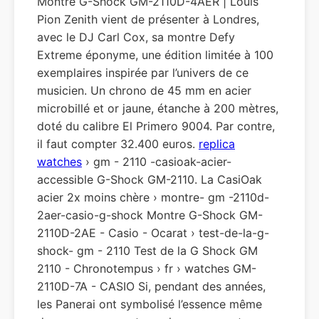
Montre G-Shock GM-2110D-4AER | Louis
Pion Zenith vient de présenter à Londres,
avec le DJ Carl Cox, sa montre Defy
Extreme éponyme, une édition limitée à 100
exemplaires inspirée par l’univers de ce
musicien. Un chrono de 45 mm en acier
microbillé et or jaune, étanche à 200 mètres,
doté du calibre El Primero 9004. Par contre,
il faut compter 32.400 euros.
replica
watches
› gm - 2110 -casioak-acier-
accessible G-Shock GM-2110. La CasiOak
acier 2x moins chère › montre- gm -2110d-
2aer-casio-g-shock Montre G-Shock GM-
2110D-2AE - Casio - Ocarat › test-de-la-g-
shock- gm - 2110 Test de la G Shock GM
2110 - Chronotempus › fr › watches GM-
2110D-7A - CASIO Si, pendant des années,
les Panerai ont symbolisé l’essence même