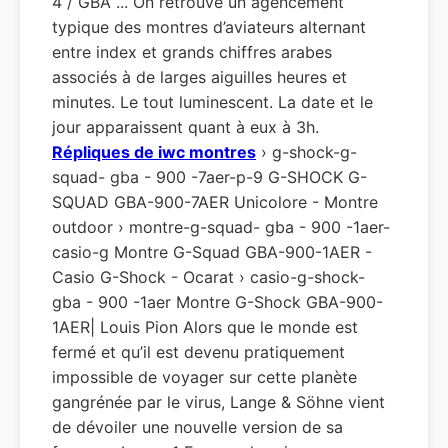
4 / GBA ... On retrouve un agencement
typique des montres d’aviateurs alternant
entre index et grands chiffres arabes
associés à de larges aiguilles heures et
minutes. Le tout luminescent. La date et le
jour apparaissent quant à eux à 3h.
Répliques de iwc montres
› g-shock-g-
squad- gba - 900 -7aer-p-9 G-SHOCK G-
SQUAD GBA-900-7AER Unicolore - Montre
outdoor › montre-g-squad- gba - 900 -1aer-
casio-g Montre G-Squad GBA-900-1AER -
Casio G-Shock - Ocarat › casio-g-shock-
gba - 900 -1aer Montre G-Shock GBA-900-
1AER| Louis Pion Alors que le monde est
fermé et qu’il est devenu pratiquement
impossible de voyager sur cette planète
gangrénée par le virus, Lange & Söhne vient
de dévoiler une nouvelle version de sa