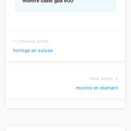
montre casio
gba 900
← Previous Article
horloge en suisse
Next Article →
montre en diamant